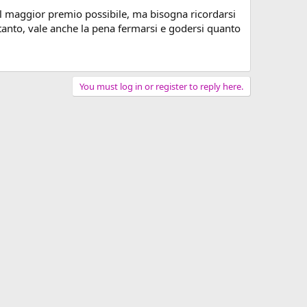
il maggior premio possibile, ma bisogna ricordarsi
tanto, vale anche la pena fermarsi e godersi quanto
You must log in or register to reply here.