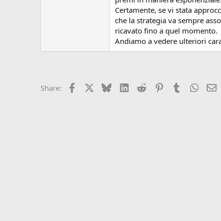
r
Certamente, se vi stata approcc
che la strategia va sempre ass
ricavato fino a quel momento.
Andiamo a vedere ulteriori carat
Facebook
X
Bluesky
LinkedIn
Reddit
Pinterest
Tumblr
Whats
E
Share: