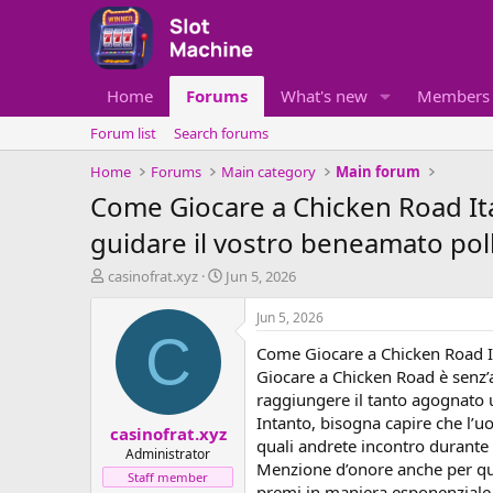
Home
Forums
What's new
Members
Forum list
Search forums
Home
Forums
Main category
Main forum
Come Giocare a Chicken Road Ita
guidare il vostro beneamato poll
T
S
casinofrat.xyz
Jun 5, 2026
h
t
r
a
Jun 5, 2026
e
r
C
Come Giocare a Chicken Road I
a
t
d
d
Giocare a Chicken Road è senz’a
s
a
raggiungere il tanto agognato u
t
t
Intanto, bisogna capire che l’uo
casinofrat.xyz
a
e
quali andrete incontro durante 
r
Administrator
Menzione d’onore anche per qua
t
Staff member
premi in maniera esponenziale
e